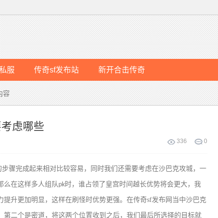
私服
传奇sf发布站
新开合击传奇
内容
要考虑哪些
336
0
的步骤完成起来相对比较容易，同时我们还需要考虑在沙巴克攻城，一
那么在这样多人组队
时，谁占领了皇宫时间越长优势将会更大，我
pk
力提升更加明显，这样在刷怪时优势更强。在传奇sf发布网当中沙巴克
，第二个是密道，将这两个位置收到之后，我们最后所选择的目标就