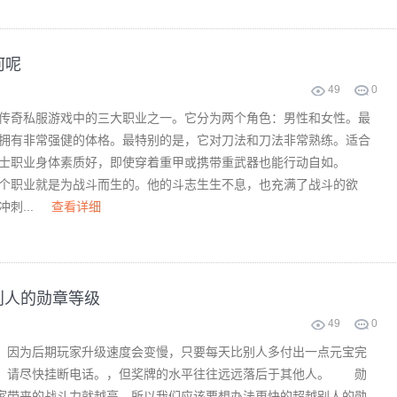
何呢
49
0
奇私服游戏中的三大职业之一。它分为两个角色：男性和女性。最
拥有非常强健的体格。最特别的是，它对刀法和刀法非常熟练。适合
战士职业身体素质好，即使穿着重甲或携带重武器也能行动自如。
个职业就是为战斗而生的。他的斗志生生不息，也充满了战斗的欲
刺...
查看详细
别人的勋章等级
49
0
因为后期玩家升级速度会变慢，只要每天比别人多付出一点元宝完
，请尽快挂断电话。，但奖牌的水平往往远远落后于其他人。 勋
家带来的战斗力就越高，所以我们应该要想办法更快的超越别人的勋