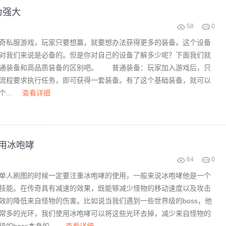
为强大
58
0
私服游戏，玩家只要想赢，就要想办法获得更多的装备。这个设备
对我们来说是必备的。但是你对自己的设备了解多少呢？下面我们就
普通装备和高品质装备的区别吧。 普通装备：玩家加入游戏后，只
流程要求执行任务，即可获得一套装备。有了这个基础装备，就可以
...
查看详细
使用冰咆哮
64
0
人刷图的时候一定要注重冰咆哮的使用，一般来说冰咆哮他是一个
技能。在传奇具有减速的效果，既能够减少怪物的移动速度以及攻击
效的降低来自怪物的伤害。比如说当我们遇到一些世界级的boss，他
常多的光环，我们使用冰咆哮可以将这些光环去掉，减少来自怪物的