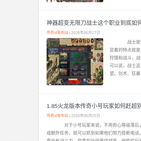
神器超变无限刀战士这个职业到底如
传奇sf发布站
| 2026年06月27日
战士是传
显着的特点就是
狩猎和战斗，
可以说，战士这
望。剑术、狂暴冲
1.85火龙版本传奇小号玩家如何赶超
传奇sf发布站
| 2026年06月25日
对于小号玩家来说，不用担心等级落后，
成额外任务，就可以抓到如果他们努力挂断电话
章也有战斗力。勋章的升级等级越高，他能给玩