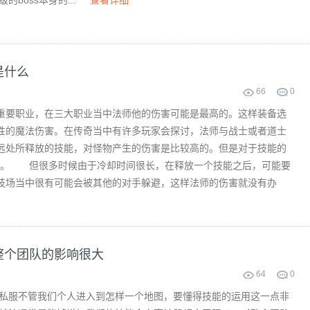
boss本身的...
查看详细
是什么
66
0
要职业，在三大职业当中法师他的伤害可能是最高的。这样装备选
性的魔法伤害。在传奇当中有许多玩家会探讨，法师与战士或者道士
远处所释放的技能，对怪物产生的伤害是比较高的。但是对于技能的
高。 但很多时候由于冷却时间很长，在释放一个技能之后，可能要
技场当中很有可能会被其他的对手躲避，这样法师的伤害就没有办
整个团队的影响很大
64
0
服不管我们个人进入到怎样一个地图，要懂得技能的运用这一点非