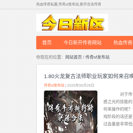
热血传奇私服,传奇sf发布站,新开合击传奇
首页
今日新开传奇网站
热血传奇
你现在的位置：
网站首页
/
传奇sf发布站
1.80火龙复古法师职业玩家如何来召
传奇sf发布站
| 2026年06月28日
对于传奇
惑之光的技能的
何来操作的呢
戏阶段的话还是
过血量是非常低的